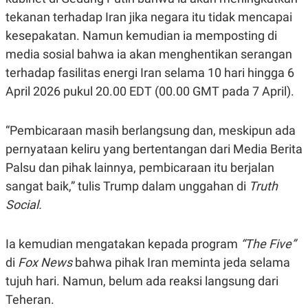
N
S
tekanan terhadap Iran jika negara itu tidak mencapai
E
E
kesepakatan. Namun kemudian ia memposting di
W
R
S
E
media sosial bahwa ia akan menghentikan serangan
S
M
E
O
terhadap fasilitas energi Iran selama 10 hari hingga 6
T
N
April 2026 pukul 20.00 EDT (00.00 GMT pada 7 April).
U
I
P
A
A
K
“Pembicaraan masih berlangsung dan, meskipun ada
D
I
V
L
pernyataan keliru yang bertentangan dari Media Berita
A
S
Palsu dan pihak lainnya, pembicaraan itu berjalan
K
sangat baik,” tulis Trump dalam unggahan di
O
Truth
R
Social.
P
O
R
A
Ia kemudian mengatakan kepada program
“The Five”
S
di
Fox News
bahwa pihak Iran meminta jeda selama
I
tujuh hari. Namun, belum ada reaksi langsung dari
K
N
I
A
Teheran.
L
T