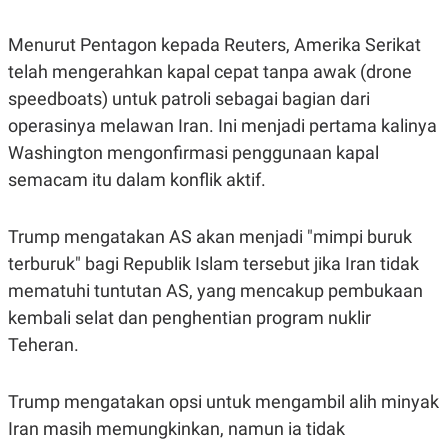
R
T
I
S
Menurut Pentagon kepada Reuters, Amerika Serikat
I
telah mengerahkan kapal cepat tanpa awak (drone
N
G
speedboats) untuk patroli sebagai bagian dari
K
operasinya melawan Iran. Ini menjadi pertama kalinya
G
M
Washington mengonfirmasi penggunaan kapal
E
semacam itu dalam konflik aktif.
D
I
A
.
Trump mengatakan AS akan menjadi "mimpi buruk
I
D
terburuk" bagi Republik Islam tersebut jika Iran tidak
mematuhi tuntutan AS, yang mencakup pembukaan
kembali selat dan penghentian program nuklir
SITEMAP
PROFILE
TERM
Teheran.
OF
USE
PEDOMAN
Trump mengatakan opsi untuk mengambil alih minyak
PEMBERITAAN
SIBER
Iran masih memungkinkan, namun ia tidak
PRIVACY