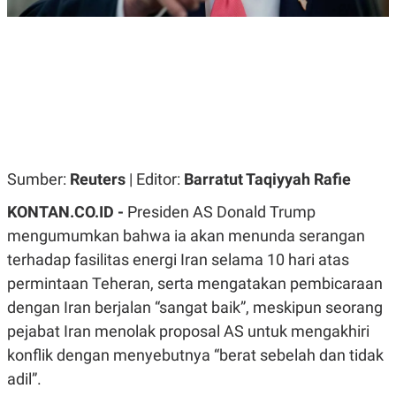
R
G
S
I
O
O
N
N
A
A
L
L
F
I
N
A
N
C
Sumber:
Reuters
| Editor:
Barratut Taqiyyah Rafie
E
Y
C
KONTAN.CO.ID -
Presiden AS Donald Trump
A
A
N
R
mengumumkan bahwa ia akan menunda serangan
G
I
terhadap fasilitas energi Iran selama 10 hari atas
T
T
E
A
permintaan Teheran, serta mengatakan pembicaraan
R
H
.
U
dengan Iran berjalan “sangat baik”, meskipun seorang
.
pejabat Iran menolak proposal AS untuk mengakhiri
.
konflik dengan menyebutnya “berat sebelah dan tidak
K
L
E
I
adil”.
S
F