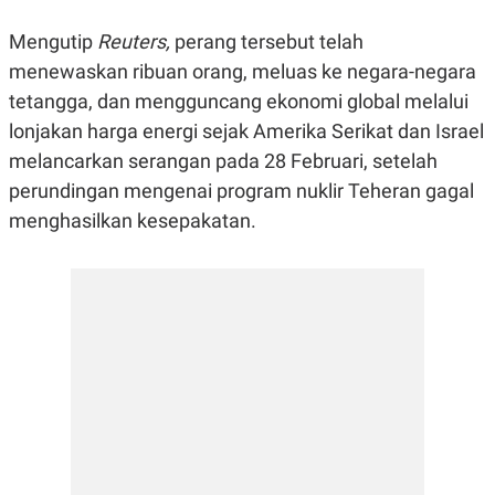
E
E
H
S
A
T
Mengutip
Reuters,
perang tersebut telah
T
Y
menewaskan ribuan orang, meluas ke negara-negara
A
L
N
E
tetangga, dan mengguncang ekonomi global melalui
E
A
lonjakan harga energi sejak Amerika Serikat dan Israel
N
N
G
A
melancarkan serangan pada 28 Februari, setelah
L
L
perundingan mengenai program nuklir Teheran gagal
I
I
S
S
menghasilkan kesepakatan.
H
I
S
E
K
X
O
E
L
C
O
U
M
T
I
V
E
C
O
R
N