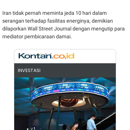
A
I
S
V
K
E
Iran tidak pernah meminta jeda 10 hari dalam
E
serangan terhadap fasilitas energinya, demikian
M
E
dilaporkan Wall Street Journal dengan mengutip para
N
T
mediator pembicaraan damai.
E
R
I
A
N
L
INVESTASI
E
S
T
A
R
I
KANAL
P
I
U
M