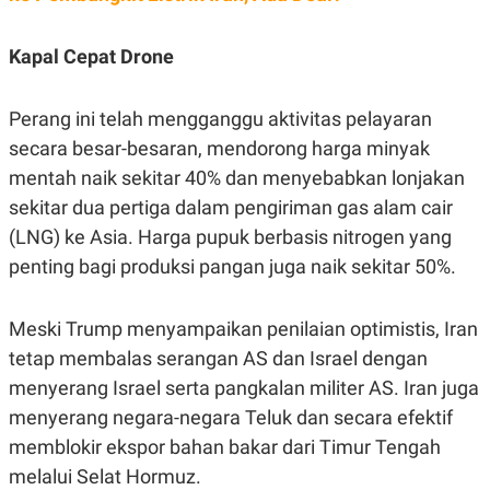
C
L
A
E
D
A
Kapal Cepat Drone
E
S
M
E
Y
.
I
Perang ini telah mengganggu aktivitas pelayaran
D
secara besar-besaran, mendorong harga minyak
L
K
A
I
mentah naik sekitar 40% dan menyebabkan lonjakan
N
N
sekitar dua pertiga dalam pengiriman gas alam cair
G
E
G
R
(LNG) ke Asia. Harga pupuk berbasis nitrogen yang
A
J
N
A
penting bagi produksi pangan juga naik sekitar 50%.
A
E
N
M
C
I
Meski Trump menyampaikan penilaian optimistis, Iran
E
T
T
E
tetap membalas serangan AS dan Israel dengan
A
N
K
menyerang Israel serta pangkalan militer AS. Iran juga
E
A
menyerang negara-negara Teluk dan secara efektif
P
D
memblokir ekspor bahan bakar dari Timur Tengah
A
V
P
E
melalui Selat Hormuz.
E
R