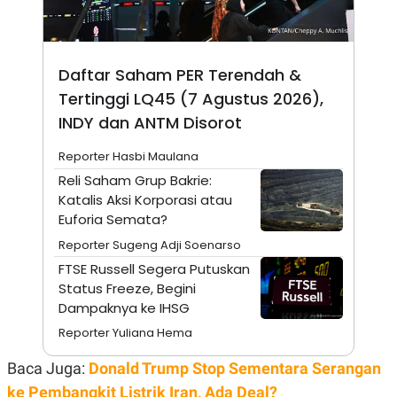
S
A
A
G
T
E
D
S
A
Daftar Saham PER Terendah &
T
A
Tertinggi LQ45 (7 Agustus 2026),
K
L
INDY dan ANTM Disorot
O
I
N
P
T
S
Reporter Hasbi Maulana
A
U
Reli Saham Grup Bakrie:
N
S
T
Katalis Aksi Korporasi atau
V
Euforia Semata?
Reporter Sugeng Adji Soenarso
JARINGAN
FTSE Russell Segera Putuskan
Status Freeze, Begini
K
P
Dampaknya ke IHSG
O
R
N
E
Reporter Yuliana Hema
T
S
A
S
Baca Juga:
Donald Trump Stop Sementara Serangan
N
R
A
E
ke Pembangkit Listrik Iran, Ada Deal?