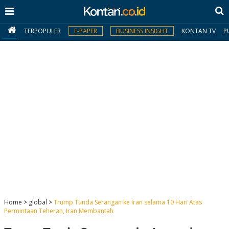
TERPOPULER
E-PAPER
BUSINESS INSIGHT
KONTAN TV
P
MY
KONTAN
Daftar
Masuk
BERITA
I
N
N
A
Home
>
global
>
Trump Tunda Serangan ke Iran selama 10 Hari Atas
V
S
Permintaan Teheran, Iran Membantah
E
I
S
O
T
N