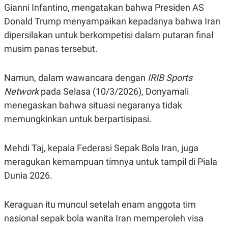
R
T
Gianni Infantino, mengatakan bahwa Presiden AS
I
Donald Trump menyampaikan kepadanya bahwa Iran
S
I
dipersilakan untuk berkompetisi dalam putaran final
N
G
musim panas tersebut.
K
G
M
Namun, dalam wawancara dengan
IRIB Sports
E
Network
pada Selasa (10/3/2026), Donyamali
D
I
menegaskan bahwa situasi negaranya tidak
A
.
memungkinkan untuk berpartisipasi.
I
D
Mehdi Taj, kepala Federasi Sepak Bola Iran, juga
meragukan kemampuan timnya untuk tampil di Piala
SITEMAP
PROFILE
TERM
Dunia 2026.
OF
USE
PEDOMAN
Keraguan itu muncul setelah enam anggota tim
PEMBERITAAN
SIBER
nasional sepak bola wanita Iran memperoleh visa
PRIVACY