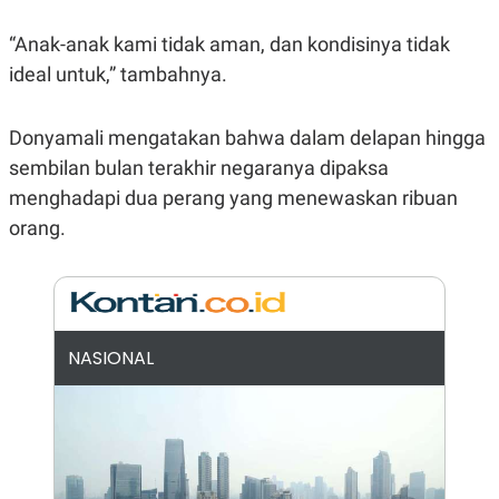
N
S
E
E
“Anak-anak kami tidak aman, dan kondisinya tidak
W
R
ideal untuk,” tambahnya.
S
E
S
M
E
O
T
N
Donyamali mengatakan bahwa dalam delapan hingga
U
I
P
A
sembilan bulan terakhir negaranya dipaksa
A
K
menghadapi dua perang yang menewaskan ribuan
D
I
orang.
V
L
A
S
K
O
R
P
O
NASIONAL
R
A
S
I
K
N
I
A
L
T