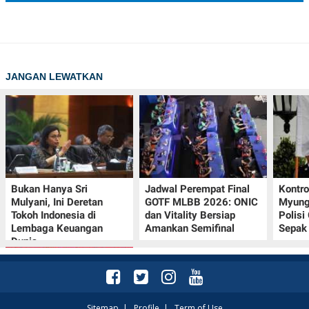
JANGAN LEWATKAN
Bukan Hanya Sri
Jadwal Perempat Final
Kontr
Mulyani, Ini Deretan
GOTF MLBB 2026: ONIC
Myung-
Tokoh Indonesia di
dan Vitality Bersiap
Polisi
Lembaga Keuangan
Amankan Semifinal
Sepak 
Dunia
Sitemap
|
Profile
|
Term of Use