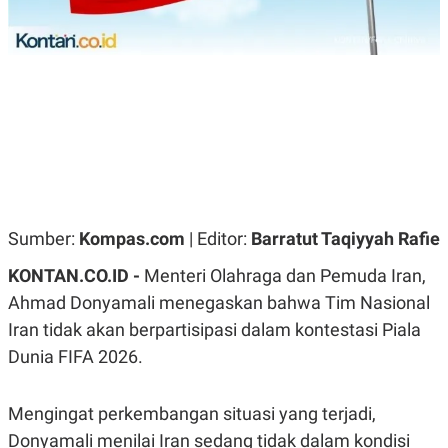
R
G
S
I
O
O
N
N
A
A
L
L
F
I
N
A
N
C
E
Y
C
Sumber:
Kompas.com
| Editor:
Barratut Taqiyyah Rafie
A
A
N
R
KONTAN.CO.ID -
Menteri Olahraga dan Pemuda Iran,
G
I
T
T
Ahmad Donyamali menegaskan bahwa Tim Nasional
E
A
R
H
Iran tidak akan berpartisipasi dalam kontestasi Piala
.
U
Dunia FIFA 2026.
.
.
K
L
Mengingat perkembangan situasi yang terjadi,
E
I
S
F
Donyamali menilai Iran sedang tidak dalam kondisi