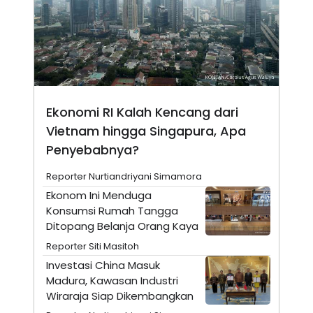
A
I
S
V
K
E
E
M
E
N
T
E
R
Ekonomi RI Kalah Kencang dari
I
A
Vietnam hingga Singapura, Apa
N
Penyebabnya?
L
E
Reporter Nurtiandriyani Simamora
S
T
Ekonom Ini Menduga
A
Konsumsi Rumah Tangga
R
I
Ditopang Belanja Orang Kaya
Reporter Siti Masitoh
KANAL
Investasi China Masuk
Madura, Kawasan Industri
Wiraraja Siap Dikembangkan
P
I
U
M