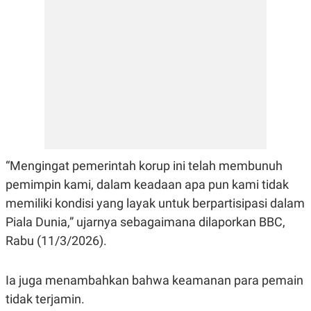
E
R
F
B
O
U
K
S
U
I
S
N
E
S
S
I
N
S
I
“Mengingat pemerintah korup ini telah membunuh
G
H
pemimpin kami, dalam keadaan apa pun kami tidak
T
memiliki kondisi yang layak untuk berpartisipasi dalam
S
B
T
E
Piala Dunia,” ujarnya sebagaimana dilaporkan BBC,
O
L
C
A
Rabu (11/3/2026).
K
N
S
J
E
A
Ia juga menambahkan bahwa keamanan para pemain
T
O
U
N
tidak terjamin.
P