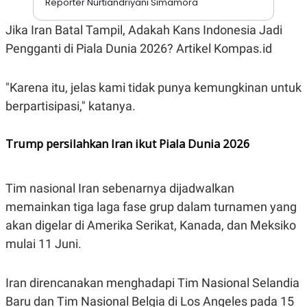
Reporter Nurtiandriyani Simamora
S
A
A
G
T
E
Jika Iran Batal Tampil, Adakah Kans Indonesia Jadi
D
S
Pengganti di Piala Dunia 2026? Artikel Kompas.id
A
T
A
"Karena itu, jelas kami tidak punya kemungkinan untuk
K
L
O
I
berpartisipasi," katanya.
N
P
T
S
A
U
Trump persilahkan Iran ikut Piala Dunia 2026
N
S
T
V
Tim nasional Iran sebenarnya dijadwalkan
JARINGAN
memainkan tiga laga fase grup dalam turnamen yang
akan digelar di Amerika Serikat, Kanada, dan Meksiko
K
P
mulai 11 Juni.
O
R
N
E
T
S
A
S
Iran direncanakan menghadapi Tim Nasional Selandia
N
R
A
E
Baru dan Tim Nasional Belgia di Los Angeles pada 15