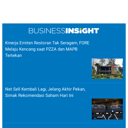
Kinerja Emiten Restoran Tak Seragam, FORE
Melaju Kencang saat PZZA dan MAPB
Tertekan
Net Sell Kembali Lagi, Jelang Akhir Pekan,
Simak Rekomendasi Saham Hari Ini