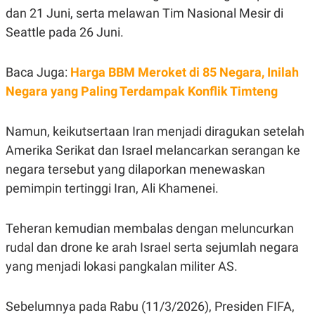
C
L
dan 21 Juni, serta melawan Tim Nasional Mesir di
A
E
D
A
Seattle pada 26 Juni.
E
S
M
E
Y
.
Baca Juga:
Harga BBM Meroket di 85 Negara, Inilah
I
D
Negara yang Paling Terdampak Konflik Timteng
L
K
A
I
N
N
Namun, keikutsertaan Iran menjadi diragukan setelah
G
E
G
R
Amerika Serikat dan Israel melancarkan serangan ke
A
J
negara tersebut yang dilaporkan menewaskan
N
A
A
E
pemimpin tertinggi Iran, Ali Khamenei.
N
M
C
I
E
T
T
E
Teheran kemudian membalas dengan meluncurkan
A
N
rudal dan drone ke arah Israel serta sejumlah negara
K
yang menjadi lokasi pangkalan militer AS.
E
A
P
D
A
V
P
E
Sebelumnya pada Rabu (11/3/2026), Presiden FIFA,
E
R