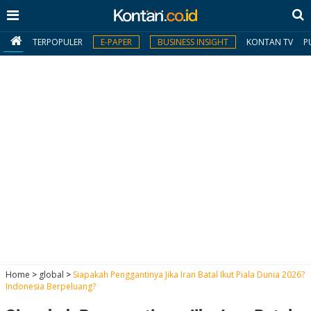
TERPOPULER
E-PAPER
BUSINESS INSIGHT
KONTAN TV
P
MY
KONTAN
Daftar
Masuk
BERITA
I
N
N
A
Home
>
global
>
Siapakah Penggantinya Jika Iran Batal Ikut Piala Dunia 2026?
V
S
Indonesia Berpeluang?
E
I
S
O
T
N